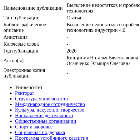
Выявление недостатков и пробел
Наименование публикации
технологиях
Тип публикации
Статья
Библиографическое
Выявление недостатков и пробел
описание
технологиях индустрии 4.0.
Аннотация
-
Ключевые cлова
-
Год публикации
2020
Квициния Наталья Вячеславовна
Автор(ы)
Осадченко Эльвира Олеговна
Электронная копия
-
публикации
Университет
Ректорат
Структура университета
Международное сотрудничество
Культура, искусство, творчество
Направления деятельности
Общественные организации
Спорт и здоровье
Социальная поддержка
Программа устойчивого развития