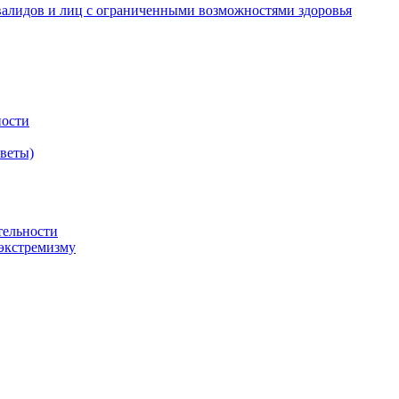
валидов и лиц с ограниченными возможностями здоровья
ности
оветы)
тельности
экстремизму