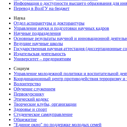
Информация о доступности высшего образования для ин
Перевод в ВолГУ на бюджет
Наука
Отдел аспирантуры и докторантуры
Управление науки и подготовки научных кадров
Научные подразделения
Основные результаты научной и инновационной деятель
Ведущие научные школы
Государственная научная аттестация (диссертационные с
Издательская деятельность
Университет – предприятиям
Социум
Управление молодежной политики и воспитательной дея
Координационный центр противодействия терроризму и 
Волонтерство
Обучение служением
Первокурснику
Этический кодекс
Творческие клубы, организации
Здоровье и спорт
Студенческое самоуправление
Общежитие
"Единое окно" по поддержке молодых семей