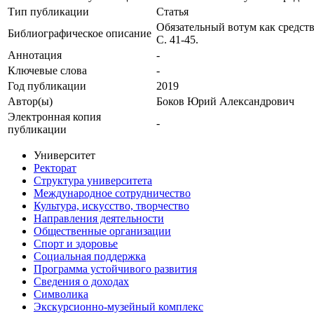
Тип публикации
Статья
Обязательный вотум как средст
Библиографическое описание
С. 41-45.
Аннотация
-
Ключевые cлова
-
Год публикации
2019
Автор(ы)
Боков Юрий Александрович
Электронная копия
-
публикации
Университет
Ректорат
Структура университета
Международное сотрудничество
Культура, искусство, творчество
Направления деятельности
Общественные организации
Спорт и здоровье
Социальная поддержка
Программа устойчивого развития
Сведения о доходах
Символика
Экскурсионно-музейный комплекс