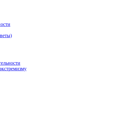
ности
оветы)
тельности
экстремизму