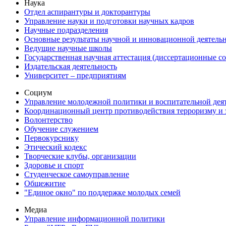
Наука
Отдел аспирантуры и докторантуры
Управление науки и подготовки научных кадров
Научные подразделения
Основные результаты научной и инновационной деятель
Ведущие научные школы
Государственная научная аттестация (диссертационные с
Издательская деятельность
Университет – предприятиям
Социум
Управление молодежной политики и воспитательной дея
Координационный центр противодействия терроризму и 
Волонтерство
Обучение служением
Первокурснику
Этический кодекс
Творческие клубы, организации
Здоровье и спорт
Студенческое самоуправление
Общежитие
"Единое окно" по поддержке молодых семей
Медиа
Управление информационной политики