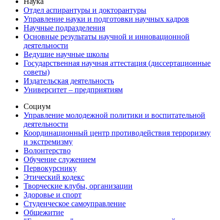
Наука
Отдел аспирантуры и докторантуры
Управление науки и подготовки научных кадров
Научные подразделения
Основные результаты научной и инновационной
деятельности
Ведущие научные школы
Государственная научная аттестация (диссертационные
советы)
Издательская деятельность
Университет – предприятиям
Социум
Управление молодежной политики и воспитательной
деятельности
Координационный центр противодействия терроризму
и экстремизму
Волонтерство
Обучение служением
Первокурснику
Этический кодекс
Творческие клубы, организации
Здоровье и спорт
Студенческое самоуправление
Общежитие