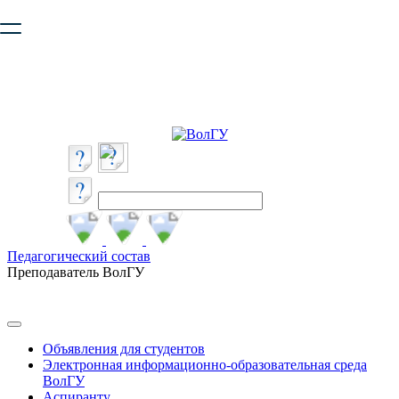
Ваш браузер устарел и не обеспечивает полноценную и
безопасную работу с сайтом. Пожалуйста
обновите браузер
,
чтобы улучшить взаимодействие с сайтом.
Педагогический состав
Преподаватель ВолГУ
Объявления для студентов
Электронная информационно-образовательная среда
ВолГУ
Аспиранту