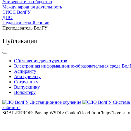
Университет и общество
Международная деятельность
ЭИОС ВолГУ
ДПО
Педагогический состав
Преподаватель ВолГУ
Публикации
Объявления для студентов
Электронная информационно-образовательная среда Вол
Аспиранту
Абитуриенту
Сотруднику
Выпускнику
Волонтеру
Дистанционное обучение
Система
кабинет"
SOAP-ERROR: Parsing WSDL: Couldn't load from 'http://is.volsu.ru/1cu