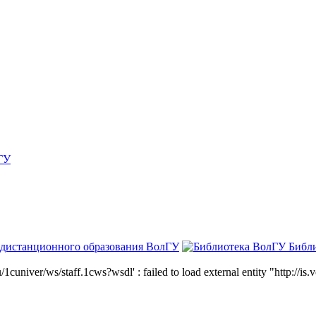
ГУ
 дистанционного образования ВолГУ
Библ
niver/ws/staff.1cws?wsdl' : failed to load external entity "http://is.