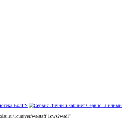
иотека ВолГУ
Сервис "Личный
volsu.ru/1cuniver/ws/staff.1cws?wsdl"