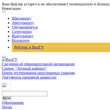
Ваш браузер устарел и не обеспечивает полноценную и безопа
Навигация
Школьнику
Абитуриенту
Обучающемуся
Сотруднику
Выпускнику
Волонтеру
Рейтинг в ВолГУ
Сведения об образовательной организации
Сервис "Личный кабинет"
Центр тестирования иностранных граждан
Документы приемной комиссии
Образование
Наука