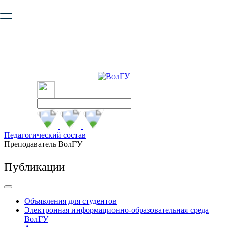
Ваш браузер устарел и не обеспечивает полноценную и
безопасную работу с сайтом. Пожалуйста
обновите браузер
,
чтобы улучшить взаимодействие с сайтом.
Педагогический состав
Преподаватель ВолГУ
Публикации
Объявления для студентов
Электронная информационно-образовательная среда
ВолГУ