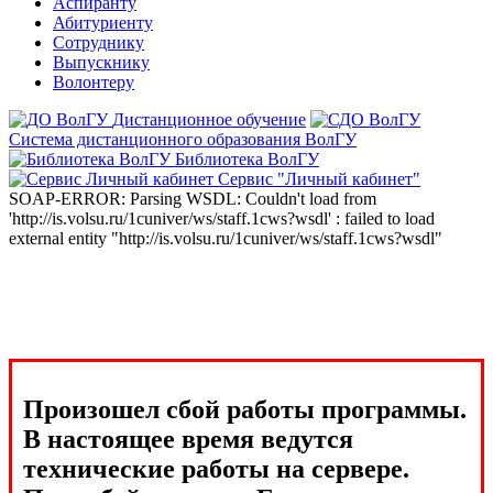
Аспиранту
Абитуриенту
Сотруднику
Выпускнику
Волонтеру
Дистанционное обучение
Система дистанционного образования ВолГУ
Библиотека ВолГУ
Сервис "Личный кабинет"
SOAP-ERROR: Parsing WSDL: Couldn't load from
'http://is.volsu.ru/1cuniver/ws/staff.1cws?wsdl' : failed to load
external entity "http://is.volsu.ru/1cuniver/ws/staff.1cws?wsdl"
Произошел сбой работы программы.
В настоящее время ведутся
технические работы на сервере.