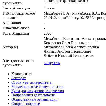
О физике и физиках ВолГУ
публикации
Тип публикации
Статья
Библиографическое
Михайлова Е.А., Михайлова В.А., Кова
описание
23. № 2. https://doi.org/10.15688/mpcm.j
Аннотация
-
Ключевые cлова
-
Год публикации
2020
Михайлова Валентина Александровн
Коваленко Илья Геннадьевич
Автор(ы)
Михайлова Елена Александровна
Якимец Андрей Леонидович
Лебедев Николай Геннадьевич
Электронная копия
Загрузить
публикации
Университет
Ректорат
Структура университета
Международное сотрудничество
Культура, искусство, творчество
Направления деятельности
Общественные организации
Спорт и здоровье