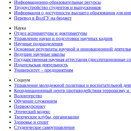
Информационно-образовательные ресурсы
Трудоустройство студентов и выпускников
Информация о доступности высшего образования для ин
Перевод в ВолГУ на бюджет
Наука
Отдел аспирантуры и докторантуры
Управление науки и подготовки научных кадров
Научные подразделения
Основные результаты научной и инновационной деятель
Ведущие научные школы
Государственная научная аттестация (диссертационные с
Издательская деятельность
Университет – предприятиям
Социум
Управление молодежной политики и воспитательной дея
Координационный центр противодействия терроризму и 
Волонтерство
Обучение служением
Первокурснику
Этический кодекс
Творческие клубы, организации
Здоровье и спорт
Студенческое самоуправление