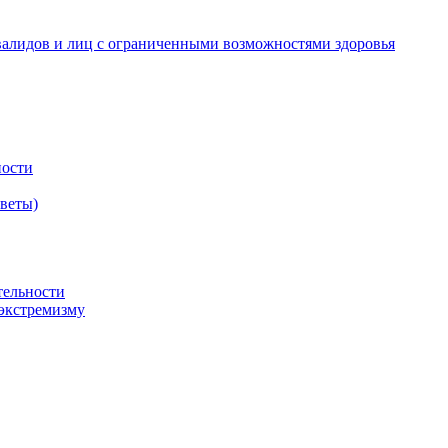
валидов и лиц с ограниченными возможностями здоровья
ности
оветы)
тельности
экстремизму