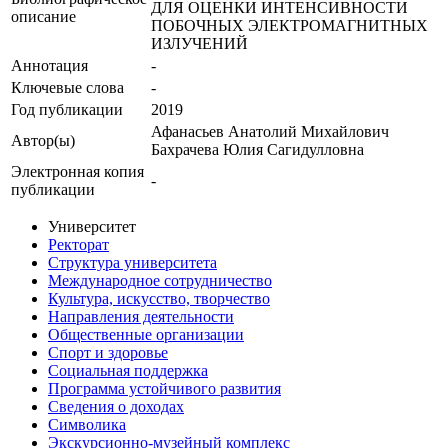
ДЛЯ ОЦЕНКИ ИНТЕНСИВНОСТИ
описание
ПОБОЧНЫХ ЭЛЕКТРОМАГНИТНЫХ
ИЗЛУЧЕНИЙ
Аннотация
-
Ключевые cлова
-
Год публикации
2019
Афанасьев Анатолий Михайлович
Автор(ы)
Бахрачева Юлия Сагидулловна
Электронная копия
-
публикации
Университет
Ректорат
Структура университета
Международное сотрудничество
Культура, искусство, творчество
Направления деятельности
Общественные организации
Спорт и здоровье
Социальная поддержка
Программа устойчивого развития
Сведения о доходах
Символика
Экскурсионно-музейный комплекс