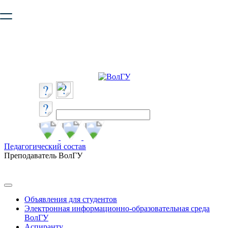
Ваш браузер устарел и не обеспечивает полноценную и
безопасную работу с сайтом. Пожалуйста
обновите браузер
,
чтобы улучшить взаимодействие с сайтом.
Педагогический состав
Преподаватель ВолГУ
Объявления для студентов
Электронная информационно-образовательная среда
ВолГУ
Аспиранту