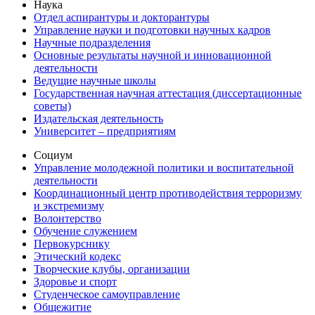
Наука
Отдел аспирантуры и докторантуры
Управление науки и подготовки научных кадров
Научные подразделения
Основные результаты научной и инновационной
деятельности
Ведущие научные школы
Государственная научная аттестация (диссертационные
советы)
Издательская деятельность
Университет – предприятиям
Социум
Управление молодежной политики и воспитательной
деятельности
Координационный центр противодействия терроризму
и экстремизму
Волонтерство
Обучение служением
Первокурснику
Этический кодекс
Творческие клубы, организации
Здоровье и спорт
Студенческое самоуправление
Общежитие