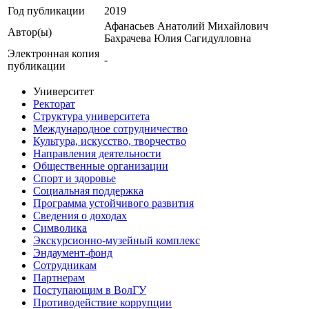
Год публикации
2019
Афанасьев Анатолий Михайлович
Автор(ы)
Бахрачева Юлия Сагидулловна
Электронная копия
-
публикации
Университет
Ректорат
Структура университета
Международное сотрудничество
Культура, искусство, творчество
Направления деятельности
Общественные организации
Спорт и здоровье
Социальная поддержка
Программа устойчивого развития
Сведения о доходах
Символика
Экскурсионно-музейный комплекс
Эндаумент-фонд
Сотрудникам
Партнерам
Поступающим в ВолГУ
Противодействие коррупции