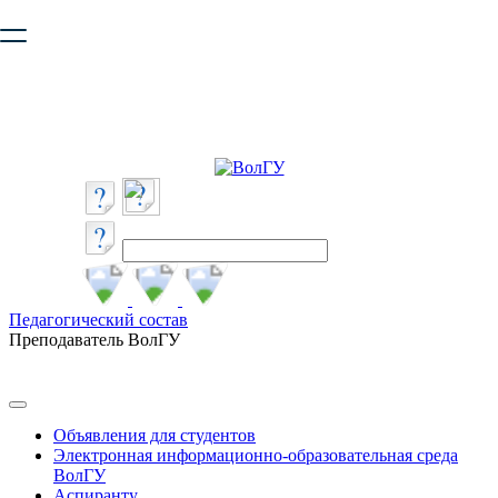
Ваш браузер устарел и не обеспечивает полноценную и
безопасную работу с сайтом. Пожалуйста
обновите браузер
,
чтобы улучшить взаимодействие с сайтом.
Педагогический состав
Преподаватель ВолГУ
Объявления для студентов
Электронная информационно-образовательная среда
ВолГУ
Аспиранту