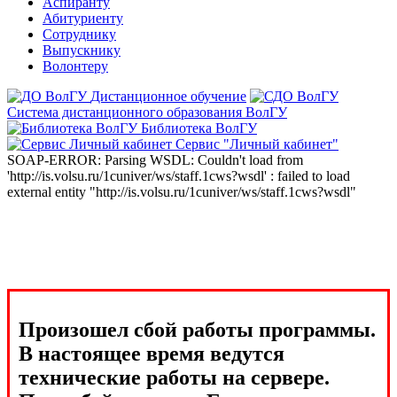
Аспиранту
Абитуриенту
Сотруднику
Выпускнику
Волонтеру
Дистанционное обучение
Система дистанционного образования ВолГУ
Библиотека ВолГУ
Сервис "Личный кабинет"
SOAP-ERROR: Parsing WSDL: Couldn't load from
'http://is.volsu.ru/1cuniver/ws/staff.1cws?wsdl' : failed to load
external entity "http://is.volsu.ru/1cuniver/ws/staff.1cws?wsdl"
Произошел сбой работы программы.
В настоящее время ведутся
технические работы на сервере.