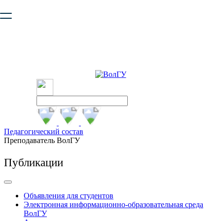
Ваш браузер устарел и не обеспечивает полноценную и
безопасную работу с сайтом. Пожалуйста
обновите браузер
,
чтобы улучшить взаимодействие с сайтом.
Педагогический состав
Преподаватель ВолГУ
Публикации
Объявления для студентов
Электронная информационно-образовательная среда
ВолГУ