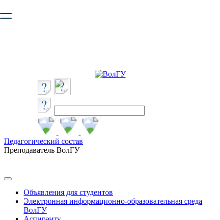
Ваш браузер устарел и не обеспечивает полноценную и
безопасную работу с сайтом. Пожалуйста
обновите браузер
,
чтобы улучшить взаимодействие с сайтом.
Педагогический состав
Преподаватель ВолГУ
Объявления для студентов
Электронная информационно-образовательная среда
ВолГУ
Аспиранту