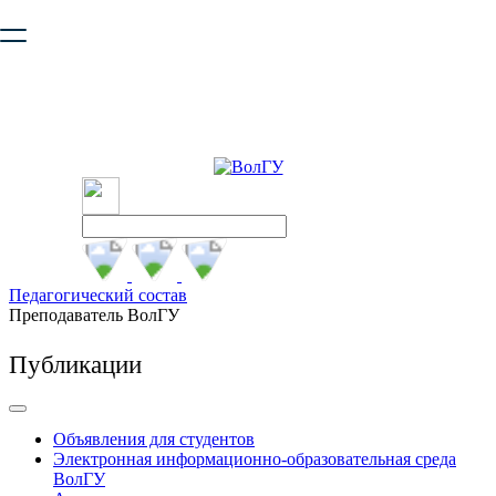
Ваш браузер устарел и не обеспечивает полноценную и
безопасную работу с сайтом. Пожалуйста
обновите браузер
,
чтобы улучшить взаимодействие с сайтом.
Педагогический состав
Преподаватель ВолГУ
Публикации
Объявления для студентов
Электронная информационно-образовательная среда
ВолГУ