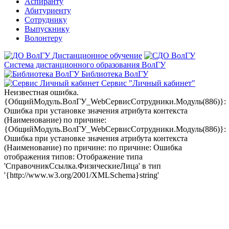
Аспиранту
Абитуриенту
Сотруднику
Выпускнику
Волонтеру
Дистанционное обучение
Система дистанционного образования ВолГУ
Библиотека ВолГУ
Сервис "Личный кабинет"
Неизвестная ошибка.
{ОбщийМодуль.ВолГУ_WebСервисСотрудники.Модуль(886)}:
Ошибка при установке значения атрибута контекста
(Наименование) по причине:
{ОбщийМодуль.ВолГУ_WebСервисСотрудники.Модуль(886)}:
Ошибка при установке значения атрибута контекста
(Наименование) по причине: по причине: Ошибка
отображения типов: Отображение типа
'СправочникСсылка.ФизическиеЛица' в тип
'{http://www.w3.org/2001/XMLSchema}string'