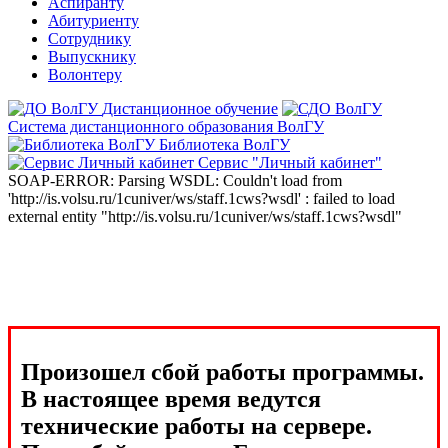
Аспиранту
Абитуриенту
Сотруднику
Выпускнику
Волонтеру
Дистанционное обучение
Система дистанционного образования ВолГУ
Библиотека ВолГУ
Сервис "Личный кабинет"
SOAP-ERROR: Parsing WSDL: Couldn't load from
'http://is.volsu.ru/1cuniver/ws/staff.1cws?wsdl' : failed to load
external entity "http://is.volsu.ru/1cuniver/ws/staff.1cws?wsdl"
Произошел сбой работы программы.
В настоящее время ведутся
технические работы на сервере.