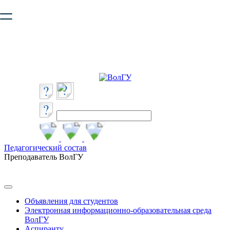
Ваш браузер устарел и не обеспечивает полноценную и
безопасную работу с сайтом. Пожалуйста
обновите браузер
,
чтобы улучшить взаимодействие с сайтом.
Педагогический состав
Преподаватель ВолГУ
Объявления для студентов
Электронная информационно-образовательная среда
ВолГУ
Аспиранту