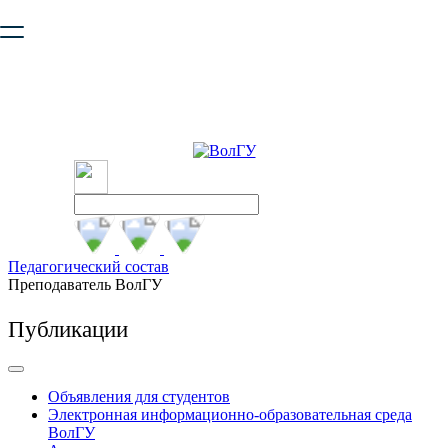
Ваш браузер устарел и не обеспечивает полноценную и
безопасную работу с сайтом. Пожалуйста
обновите браузер
,
чтобы улучшить взаимодействие с сайтом.
Педагогический состав
Преподаватель ВолГУ
Публикации
Объявления для студентов
Электронная информационно-образовательная среда
ВолГУ