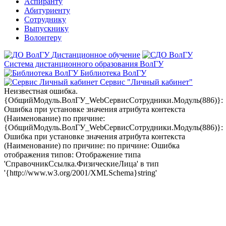
Аспиранту
Абитуриенту
Сотруднику
Выпускнику
Волонтеру
Дистанционное обучение
Система дистанционного образования ВолГУ
Библиотека ВолГУ
Сервис "Личный кабинет"
Неизвестная ошибка.
{ОбщийМодуль.ВолГУ_WebСервисСотрудники.Модуль(886)}:
Ошибка при установке значения атрибута контекста
(Наименование) по причине:
{ОбщийМодуль.ВолГУ_WebСервисСотрудники.Модуль(886)}:
Ошибка при установке значения атрибута контекста
(Наименование) по причине: по причине: Ошибка
отображения типов: Отображение типа
'СправочникСсылка.ФизическиеЛица' в тип
'{http://www.w3.org/2001/XMLSchema}string'