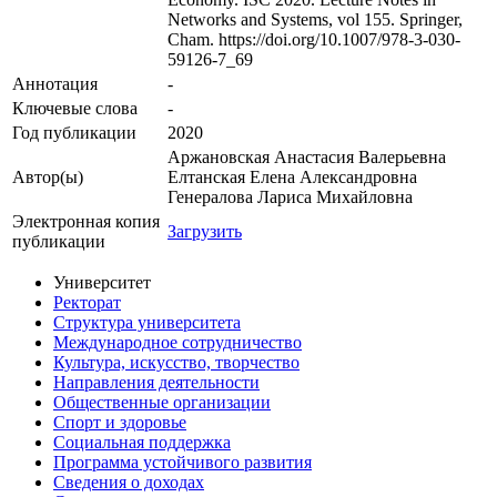
Networks and Systems, vol 155. Springer,
Cham. https://doi.org/10.1007/978-3-030-
59126-7_69
Аннотация
-
Ключевые cлова
-
Год публикации
2020
Аржановская Анастасия Валерьевна
Автор(ы)
Елтанская Елена Александровна
Генералова Лариса Михайловна
Электронная копия
Загрузить
публикации
Университет
Ректорат
Структура университета
Международное сотрудничество
Культура, искусство, творчество
Направления деятельности
Общественные организации
Спорт и здоровье
Социальная поддержка
Программа устойчивого развития
Сведения о доходах