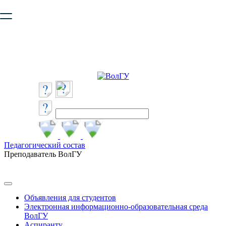
Ваш браузер устарел и не обеспечивает полноценную и
безопасную работу с сайтом. Пожалуйста
обновите браузер
,
чтобы улучшить взаимодействие с сайтом.
Педагогический состав
Преподаватель ВолГУ
Объявления для студентов
Электронная информационно-образовательная среда
ВолГУ
Аспиранту