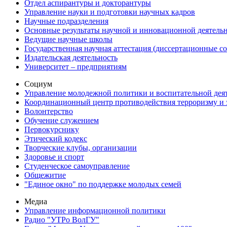
Отдел аспирантуры и докторантуры
Управление науки и подготовки научных кадров
Научные подразделения
Основные результаты научной и инновационной деятель
Ведущие научные школы
Государственная научная аттестация (диссертационные с
Издательская деятельность
Университет – предприятиям
Социум
Управление молодежной политики и воспитательной дея
Координационный центр противодействия терроризму и 
Волонтерство
Обучение служением
Первокурснику
Этический кодекс
Творческие клубы, организации
Здоровье и спорт
Студенческое самоуправление
Общежитие
"Единое окно" по поддержке молодых семей
Медиа
Управление информационной политики
Радио "УТРо ВолГУ"