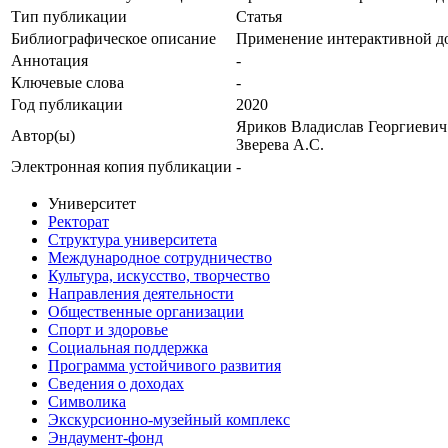
Тип публикации
Статья
Библиографическое описание
Применение интерактивной до
Аннотация
-
Ключевые cлова
-
Год публикации
2020
Яриков Владислав Георгиевич
Автор(ы)
Зверева А.С.
Электронная копия публикации
-
Университет
Ректорат
Структура университета
Международное сотрудничество
Культура, искусство, творчество
Направления деятельности
Общественные организации
Спорт и здоровье
Социальная поддержка
Программа устойчивого развития
Сведения о доходах
Символика
Экскурсионно-музейный комплекс
Эндаумент-фонд