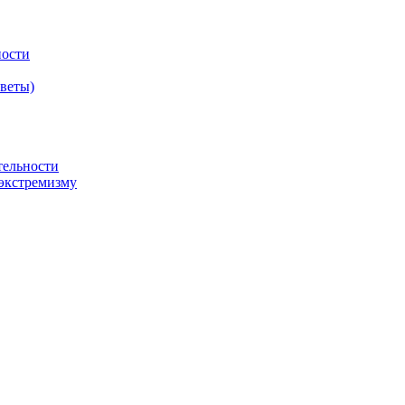
ности
оветы)
тельности
экстремизму