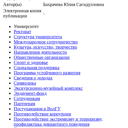
Автор(ы)
Бахрачева Юлия Сагидулловна
Электронная копия
-
публикации
Университет
Ректорат
Структура университета
Международное сотрудничество
Культура, искусство, творчество
Направления деятельности
Общественные организации
Спорт и здоровье
Социальная поддержка
Программа устойчивого развития
Сведения о доходах
Символика
Экскурсионно-музейный комплекс
Эндаумент-фонд
Сотрудникам
Партнерам
Поступающим в ВолГУ
Противодействие коррупции
Противодействие экстремизму и терроризму,
профилактика девиантного поведения