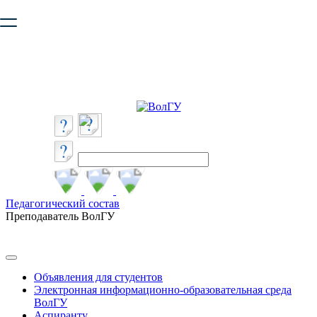
Ваш браузер устарел и не обеспечивает полноценную и
безопасную работу с сайтом. Пожалуйста
обновите браузер
,
чтобы улучшить взаимодействие с сайтом.
Педагогический состав
Преподаватель ВолГУ
Объявления для студентов
Электронная информационно-образовательная среда
ВолГУ
Аспиранту