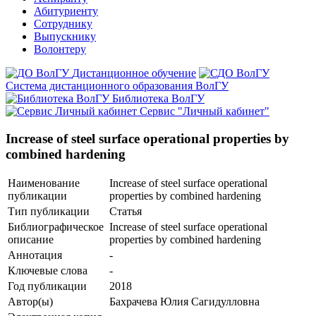
Абитуриенту
Сотруднику
Выпускнику
Волонтеру
Дистанционное обучение
Система дистанционного образования ВолГУ
Библиотека ВолГУ
Сервис "Личный кабинет"
Increase of steel surface operational properties by
combined hardening
Наименование
Increase of steel surface operational
публикации
properties by combined hardening
Тип публикации
Статья
Библиографическое
Increase of steel surface operational
описание
properties by combined hardening
Аннотация
-
Ключевые cлова
-
Год публикации
2018
Автор(ы)
Бахрачева Юлия Сагидулловна