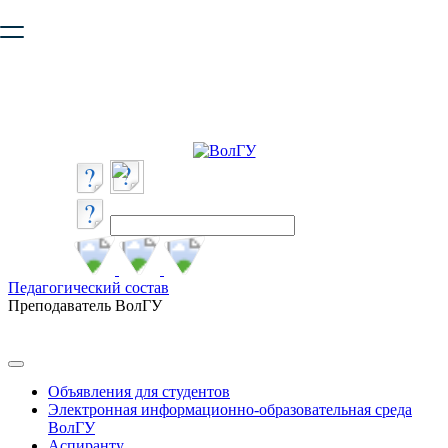
Ваш браузер устарел и не обеспечивает полноценную и
безопасную работу с сайтом. Пожалуйста
обновите браузер
,
чтобы улучшить взаимодействие с сайтом.
Педагогический состав
Преподаватель ВолГУ
Объявления для студентов
Электронная информационно-образовательная среда
ВолГУ
Аспиранту