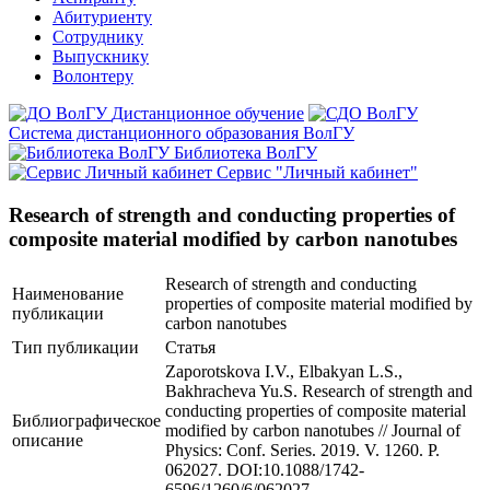
Абитуриенту
Сотруднику
Выпускнику
Волонтеру
Дистанционное обучение
Система дистанционного образования ВолГУ
Библиотека ВолГУ
Сервис "Личный кабинет"
Research of strength and conducting properties of
composite material modified by carbon nanotubes
Research of strength and conducting
Наименование
properties of composite material modified by
публикации
carbon nanotubes
Тип публикации
Статья
Zaporotskova I.V., Elbakyan L.S.,
Bakhracheva Yu.S. Research of strength and
conducting properties of composite material
Библиографическое
modified by carbon nanotubes // Journal of
описание
Physics: Conf. Series. 2019. V. 1260. P.
062027. DOI:10.1088/1742-
6596/1260/6/062027