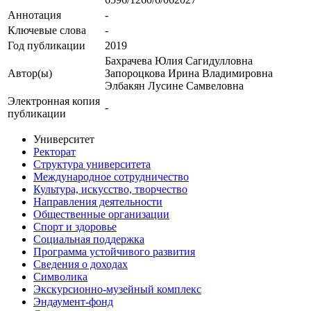
Аннотация
-
Ключевые cлова
-
Год публикации
2019
Бахрачева Юлия Сагидулловна
Автор(ы)
Запороцкова Ирина Владимировна
Элбакян Лусине Самвеловна
Электронная копия
-
публикации
Университет
Ректорат
Структура университета
Международное сотрудничество
Культура, искусство, творчество
Направления деятельности
Общественные организации
Спорт и здоровье
Социальная поддержка
Программа устойчивого развития
Сведения о доходах
Символика
Экскурсионно-музейный комплекс
Эндаумент-фонд