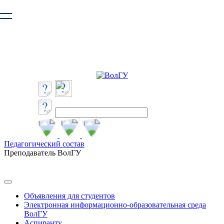
Ваш браузер устарел и не обеспечивает полноценную и
безопасную работу с сайтом. Пожалуйста
обновите браузер
,
чтобы улучшить взаимодействие с сайтом.
Педагогический состав
Преподаватель ВолГУ
Объявления для студентов
Электронная информационно-образовательная среда
ВолГУ
Аспиранту