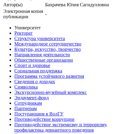
Автор(ы)
Бахрачева Юлия Сагидулловна
Электронная копия
-
публикации
Университет
Ректорат
Структура университета
Международное сотрудничество
Культура, искусство, творчество
Направления деятельности
Общественные организации
Спорт и здоровье
Социальная поддержка
Программа устойчивого развития
Сведения о доходах
Символика
Экскурсионно-музейный комплекс
Эндаумент-фонд
Сотрудникам
Партнерам
Поступающим в ВолГУ
Противодействие коррупции
Противодействие экстремизму и терроризму,
профилактика девиантного поведения