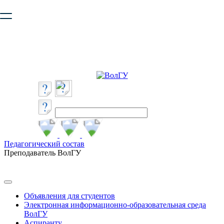
Ваш браузер устарел и не обеспечивает полноценную и
безопасную работу с сайтом. Пожалуйста
обновите браузер
,
чтобы улучшить взаимодействие с сайтом.
Педагогический состав
Преподаватель ВолГУ
Объявления для студентов
Электронная информационно-образовательная среда
ВолГУ
Аспиранту