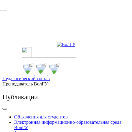
Ваш браузер устарел и не обеспечивает полноценную и
безопасную работу с сайтом. Пожалуйста
обновите браузер
,
чтобы улучшить взаимодействие с сайтом.
Педагогический состав
Преподаватель ВолГУ
Публикации
Объявления для студентов
Электронная информационно-образовательная среда
ВолГУ