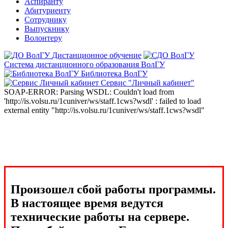
Аспиранту
Абитуриенту
Сотруднику
Выпускнику
Волонтеру
Дистанционное обучение
Система дистанционного образования ВолГУ
Библиотека ВолГУ
Сервис "Личный кабинет"
SOAP-ERROR: Parsing WSDL: Couldn't load from
'http://is.volsu.ru/1cuniver/ws/staff.1cws?wsdl' : failed to load
external entity "http://is.volsu.ru/1cuniver/ws/staff.1cws?wsdl"
Произошел сбой работы программы.
В настоящее время ведутся
технические работы на сервере.