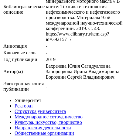
минерального моторного масла // В
Библиографическое
книге: Техника и технология
описание
нефтехимического и нефтегазового
производства. Материалы 9-ой
международной научно-технической
конференции. 2019. С. 43.
https://www.elibrary.ru/item.asp?
id=39215717
Аннотация
-
Ключевые cлова
-
Год публикации
2019
Бахрачева Юлия Сагидулловна
Автор(ы)
Запороцкова Ирина Владимировна
Борознин Сергей Владимирович
Электронная копия
-
публикации
Университет
Ректорат
Структура университета
Международное сотрудничество
Культура, искусство, творчество
Направления деятельности
Общественные организации