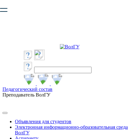
Ваш браузер устарел и не обеспечивает полноценную и
безопасную работу с сайтом. Пожалуйста
обновите браузер
,
чтобы улучшить взаимодействие с сайтом.
Педагогический состав
Преподаватель ВолГУ
Объявления для студентов
Электронная информационно-образовательная среда
ВолГУ
Аспиранту