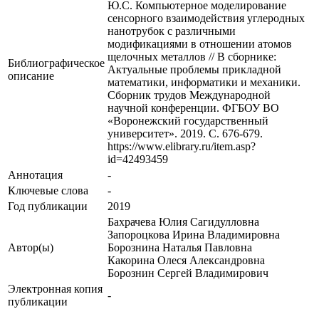
Ю.С. Компьютерное моделирование
сенсорного взаимодействия углеродных
нанотрубок с различными
модификациями в отношении атомов
щелочных металлов // В сборнике:
Библиографическое
Актуальные проблемы прикладной
описание
математики, информатики и механики.
Сборник трудов Международной
научной конференции. ФГБОУ ВО
«Воронежский государственный
университет». 2019. С. 676-679.
https://www.elibrary.ru/item.asp?
id=42493459
Аннотация
-
Ключевые cлова
-
Год публикации
2019
Бахрачева Юлия Сагидулловна
Запороцкова Ирина Владимировна
Автор(ы)
Борознина Наталья Павловна
Какорина Олеся Александровна
Борознин Сергей Владимирович
Электронная копия
-
публикации