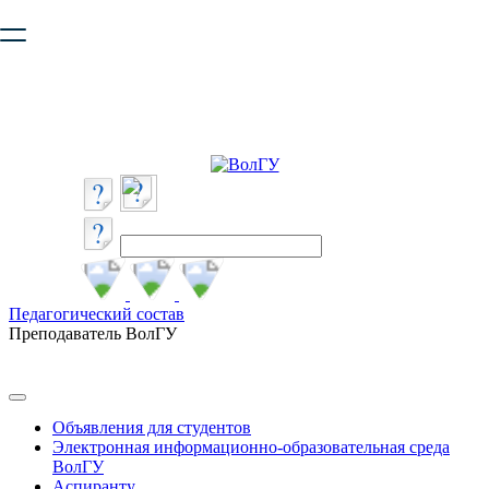
Ваш браузер устарел и не обеспечивает полноценную и
безопасную работу с сайтом. Пожалуйста
обновите браузер
,
чтобы улучшить взаимодействие с сайтом.
Педагогический состав
Преподаватель ВолГУ
Объявления для студентов
Электронная информационно-образовательная среда
ВолГУ
Аспиранту