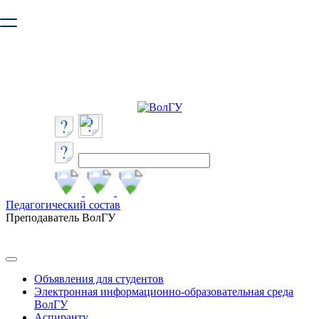
Ваш браузер устарел и не обеспечивает полноценную и
безопасную работу с сайтом. Пожалуйста
обновите браузер
,
чтобы улучшить взаимодействие с сайтом.
Педагогический состав
Преподаватель ВолГУ
Объявления для студентов
Электронная информационно-образовательная среда
ВолГУ
Аспиранту