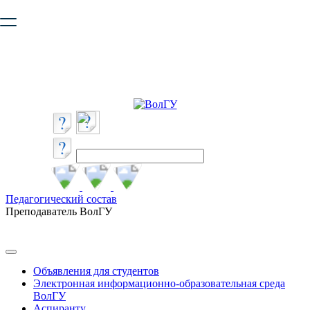
Ваш браузер устарел и не обеспечивает полноценную и
безопасную работу с сайтом. Пожалуйста
обновите браузер
,
чтобы улучшить взаимодействие с сайтом.
Педагогический состав
Преподаватель ВолГУ
Объявления для студентов
Электронная информационно-образовательная среда
ВолГУ
Аспиранту