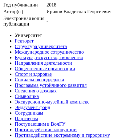
Год публикации
2018
Автор(ы)
Яриков Владислав Георгиевич
Электронная копия
-
публикации
Университет
Ректорат
Структура университета
Международное сотрудничество
Культура, искусство, творчество
Направления деятельности
Общественные организации
Спорт и здоровье
Социальная поддержка
Программа устойчивого развития
Сведения о доходах
Символика
Экскурсионно-музейный комплекс
Эндаумент-фонд
Сотрудникам
Партнерам
Поступающим в ВолГУ
Противодействие коррупции
Противодействие экстремизму и терроризму,