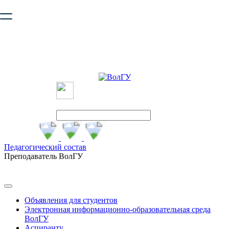
Ваш браузер устарел и не обеспечивает полноценную и
безопасную работу с сайтом. Пожалуйста
обновите браузер
,
чтобы улучшить взаимодействие с сайтом.
Педагогический состав
Преподаватель ВолГУ
Объявления для студентов
Электронная информационно-образовательная среда
ВолГУ
Аспиранту