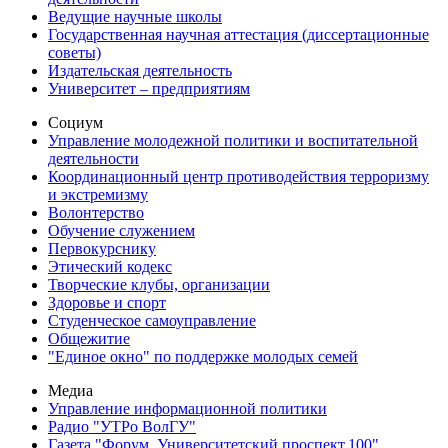
Ведущие научные школы
Государственная научная аттестация (диссертационные
советы)
Издательская деятельность
Университет – предприятиям
Социум
Управление молодежной политики и воспитательной
деятельности
Координационный центр противодействия терроризму
и экстремизму
Волонтерство
Обучение служением
Первокурснику
Этический кодекс
Творческие клубы, организации
Здоровье и спорт
Студенческое самоуправление
Общежитие
"Единое окно" по поддержке молодых семей
Медиа
Управление информационной политики
Радио "УТРо ВолГУ"
Газета "Форум. Университетский проспект,100"