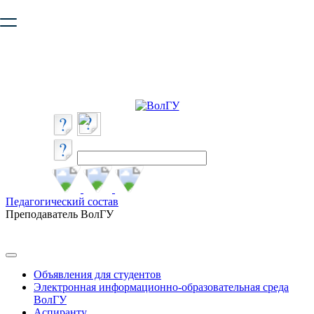
Ваш браузер устарел и не обеспечивает полноценную и
безопасную работу с сайтом. Пожалуйста
обновите браузер
,
чтобы улучшить взаимодействие с сайтом.
Педагогический состав
Преподаватель ВолГУ
Объявления для студентов
Электронная информационно-образовательная среда
ВолГУ
Аспиранту