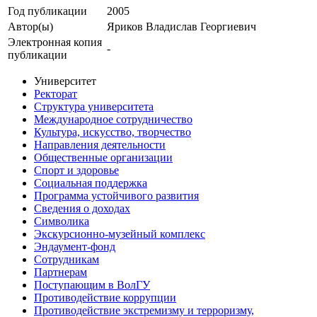
Год публикации
2005
Автор(ы)
Яриков Владислав Георгиевич
Электронная копия
-
публикации
Университет
Ректорат
Структура университета
Международное сотрудничество
Культура, искусство, творчество
Направления деятельности
Общественные организации
Спорт и здоровье
Социальная поддержка
Программа устойчивого развития
Сведения о доходах
Символика
Экскурсионно-музейный комплекс
Эндаумент-фонд
Сотрудникам
Партнерам
Поступающим в ВолГУ
Противодействие коррупции
Противодействие экстремизму и терроризму,