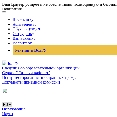
Ваш браузер устарел и не обеспечивает полноценную и безопа
Навигация
Школьнику
Абитуриенту
Обучающемуся
Сотруднику
Выпускнику
Волонтеру
Рейтинг в ВолГУ
Сведения об образовательной организации
Сервис "Личный кабинет"
Центр тестирования иностранных граждан
Документы приемной комиссии
Образование
Наука