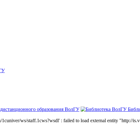
ГУ
 дистанционного образования ВолГУ
Библ
niver/ws/staff.1cws?wsdl' : failed to load external entity "http://is.