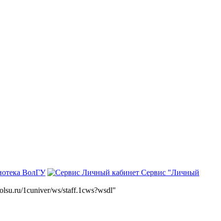
иотека ВолГУ
Сервис "Личный
volsu.ru/1cuniver/ws/staff.1cws?wsdl"