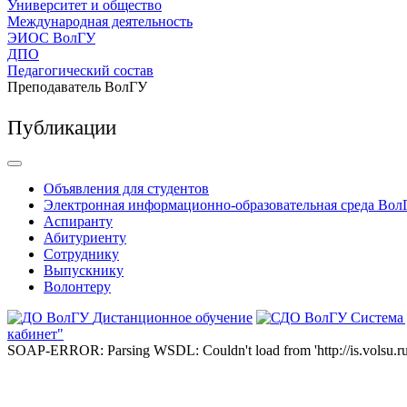
Университет и общество
Международная деятельность
ЭИОС ВолГУ
ДПО
Педагогический состав
Преподаватель ВолГУ
Публикации
Объявления для студентов
Электронная информационно-образовательная среда Вол
Аспиранту
Абитуриенту
Сотруднику
Выпускнику
Волонтеру
Дистанционное обучение
Система
кабинет"
SOAP-ERROR: Parsing WSDL: Couldn't load from 'http://is.volsu.ru/1cu