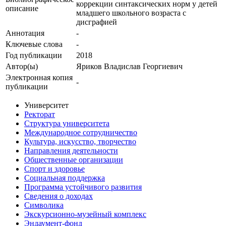
коррекции синтаксических норм у детей
описание
младшего школьного возраста с
дисграфией
Аннотация
-
Ключевые cлова
-
Год публикации
2018
Автор(ы)
Яриков Владислав Георгиевич
Электронная копия
-
публикации
Университет
Ректорат
Структура университета
Международное сотрудничество
Культура, искусство, творчество
Направления деятельности
Общественные организации
Спорт и здоровье
Социальная поддержка
Программа устойчивого развития
Сведения о доходах
Символика
Экскурсионно-музейный комплекс
Эндаумент-фонд