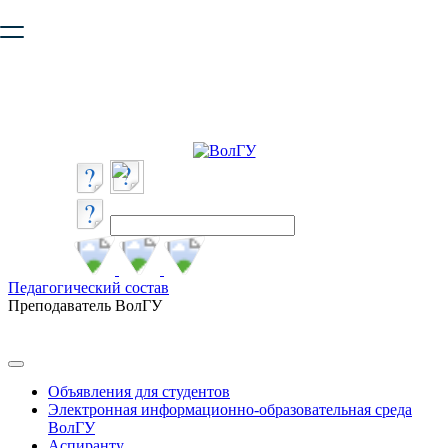
Ваш браузер устарел и не обеспечивает полноценную и
безопасную работу с сайтом. Пожалуйста
обновите браузер
,
чтобы улучшить взаимодействие с сайтом.
Педагогический состав
Преподаватель ВолГУ
Объявления для студентов
Электронная информационно-образовательная среда
ВолГУ
Аспиранту