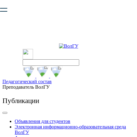
Ваш браузер устарел и не обеспечивает полноценную и
безопасную работу с сайтом. Пожалуйста
обновите браузер
,
чтобы улучшить взаимодействие с сайтом.
Педагогический состав
Преподаватель ВолГУ
Публикации
Объявления для студентов
Электронная информационно-образовательная среда
ВолГУ