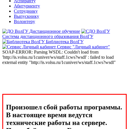
Аспиранту
Абитуриенту
Сотруднику
Выпускнику
Волонтеру
Дистанционное обучение
Система дистанционного образования ВолГУ
Библиотека ВолГУ
Сервис "Личный кабинет"
SOAP-ERROR: Parsing WSDL: Couldn't load from
'http://is.volsu.ru/1cuniver/ws/staff.1cws?wsdl' : failed to load
external entity "http://is.volsu.ru/1cuniver/ws/staff.1cws?wsdl"
Произошел сбой работы программы.
В настоящее время ведутся
технические работы на сервере.