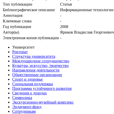
Тип публикации
Статья
Библиографическое описание
Информационные технологии н
Аннотация
-
Ключевые cлова
-
Год публикации
2008
Автор(ы)
Яриков Владислав Георгиевич
Электронная копия публикации
-
Университет
Ректорат
Структура университета
Международное сотрудничество
Культура, искусство, творчество
Направления деятельности
Общественные организации
Спорт и здоровье
Социальная поддержка
Программа устойчивого развития
Сведения о доходах
Символика
Экскурсионно-музейный комплекс
Эндаумент-фонд
Сотрудникам