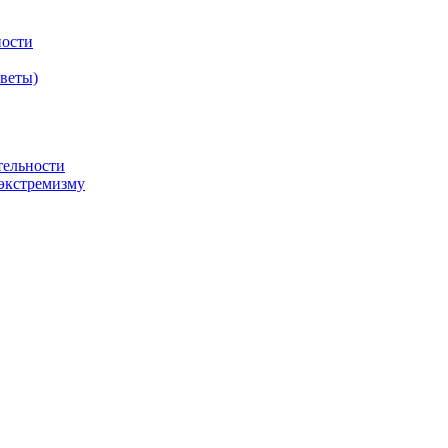
ности
оветы)
тельности
экстремизму