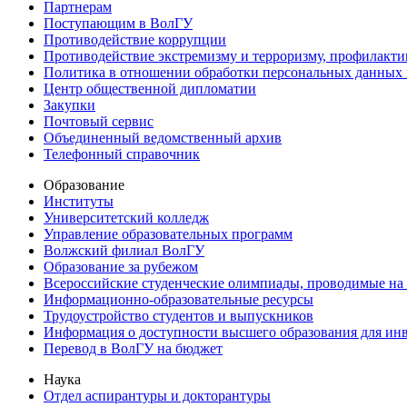
Партнерам
Поступающим в ВолГУ
Противодействие коррупции
Противодействие экстремизму и терроризму, профилакти
Политика в отношении обработки персональных данных
Центр общественной дипломатии
Закупки
Почтовый сервис
Объединенный ведомственный архив
Телефонный справочник
Образование
Институты
Университетский колледж
Управление образовательных программ
Волжский филиал ВолГУ
Образование за рубежом
Всероссийские студенческие олимпиады, проводимые на
Информационно-образовательные ресурсы
Трудоустройство студентов и выпускников
Информация о доступности высшего образования для ин
Перевод в ВолГУ на бюджет
Наука
Отдел аспирантуры и докторантуры