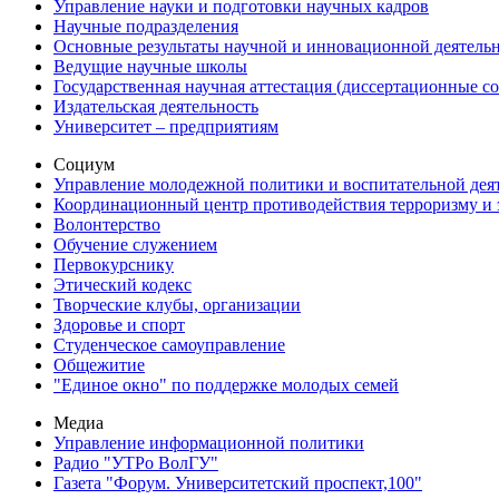
Управление науки и подготовки научных кадров
Научные подразделения
Основные результаты научной и инновационной деятель
Ведущие научные школы
Государственная научная аттестация (диссертационные с
Издательская деятельность
Университет – предприятиям
Социум
Управление молодежной политики и воспитательной дея
Координационный центр противодействия терроризму и 
Волонтерство
Обучение служением
Первокурснику
Этический кодекс
Творческие клубы, организации
Здоровье и спорт
Студенческое самоуправление
Общежитие
"Единое окно" по поддержке молодых семей
Медиа
Управление информационной политики
Радио "УТРо ВолГУ"
Газета "Форум. Университетский проспект,100"