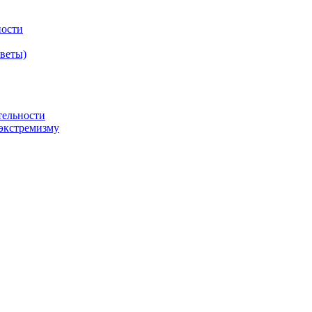
ности
оветы)
тельности
экстремизму