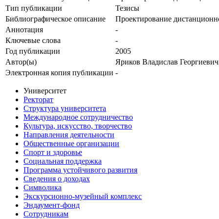
Тип публикации
Тезисы
Библиографическое описание
Проектирование дистанционно
Аннотация
-
Ключевые cлова
-
Год публикации
2005
Автор(ы)
Яриков Владислав Георгиевич
Электронная копия публикации
-
Университет
Ректорат
Структура университета
Международное сотрудничество
Культура, искусство, творчество
Направления деятельности
Общественные организации
Спорт и здоровье
Социальная поддержка
Программа устойчивого развития
Сведения о доходах
Символика
Экскурсионно-музейный комплекс
Эндаумент-фонд
Сотрудникам