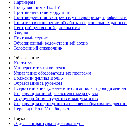
Партнерам
Поступающим в ВолГУ
Противодействие коррупции
Противодействие экстремизму и терроризму, профилакти
Политика в отношении обработки персональных данных
Центр общественной дипломатии
Закупки
Почтовый сервис
Объединенный ведомственный архив
Телефонный справочник
Образование
Институты
Университетский колледж
Управление образовательных программ
Волжский филиал ВолГУ
Образование за рубежом
Всероссийские студенческие олимпиады, проводимые на
Информационно-образовательные ресурсы
Трудоустройство студентов и выпускников
Информация о доступности высшего образования для ин
Перевод в ВолГУ на бюджет
Наука
Отдел аспирантуры и докторантуры