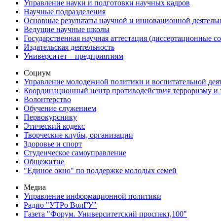
Управление науки и подготовки научных кадров
Научные подразделения
Основные результаты научной и инновационной деятель
Ведущие научные школы
Государственная научная аттестация (диссертационные с
Издательская деятельность
Университет – предприятиям
Социум
Управление молодежной политики и воспитательной дея
Координационный центр противодействия терроризму и 
Волонтерство
Обучение служением
Первокурснику
Этический кодекс
Творческие клубы, организации
Здоровье и спорт
Студенческое самоуправление
Общежитие
"Единое окно" по поддержке молодых семей
Медиа
Управление информационной политики
Радио "УТРо ВолГУ"
Газета "Форум. Университетский проспект,100"