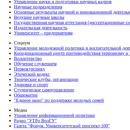
Управление науки и подготовки научных кадров
Научные подразделения
Основные результаты научной и инновационной деятель
Ведущие научные школы
Государственная научная аттестация (диссертационные с
Издательская деятельность
Университет – предприятиям
Социум
Управление молодежной политики и воспитательной дея
Координационный центр противодействия терроризму и 
Волонтерство
Обучение служением
Первокурснику
Этический кодекс
Творческие клубы, организации
Здоровье и спорт
Студенческое самоуправление
Общежитие
"Единое окно" по поддержке молодых семей
Медиа
Управление информационной политики
Радио "УТРо ВолГУ"
Газета "Форум. Университетский проспект,100"