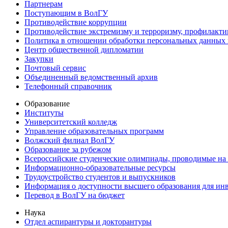
Партнерам
Поступающим в ВолГУ
Противодействие коррупции
Противодействие экстремизму и терроризму, профилакти
Политика в отношении обработки персональных данных
Центр общественной дипломатии
Закупки
Почтовый сервис
Объединенный ведомственный архив
Телефонный справочник
Образование
Институты
Университетский колледж
Управление образовательных программ
Волжский филиал ВолГУ
Образование за рубежом
Всероссийские студенческие олимпиады, проводимые на
Информационно-образовательные ресурсы
Трудоустройство студентов и выпускников
Информация о доступности высшего образования для ин
Перевод в ВолГУ на бюджет
Наука
Отдел аспирантуры и докторантуры