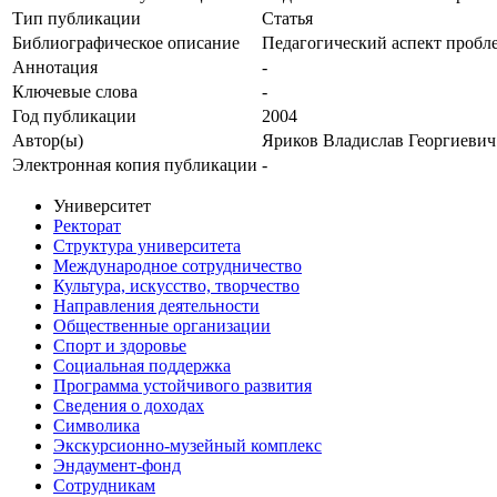
Тип публикации
Статья
Библиографическое описание
Педагогический аспект пробл
Аннотация
-
Ключевые cлова
-
Год публикации
2004
Автор(ы)
Яриков Владислав Георгиевич
Электронная копия публикации
-
Университет
Ректорат
Структура университета
Международное сотрудничество
Культура, искусство, творчество
Направления деятельности
Общественные организации
Спорт и здоровье
Социальная поддержка
Программа устойчивого развития
Сведения о доходах
Символика
Экскурсионно-музейный комплекс
Эндаумент-фонд
Сотрудникам