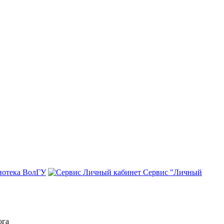
иотека ВолГУ
Сервис "Личный
ога