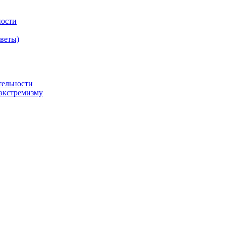
ности
оветы)
тельности
экстремизму