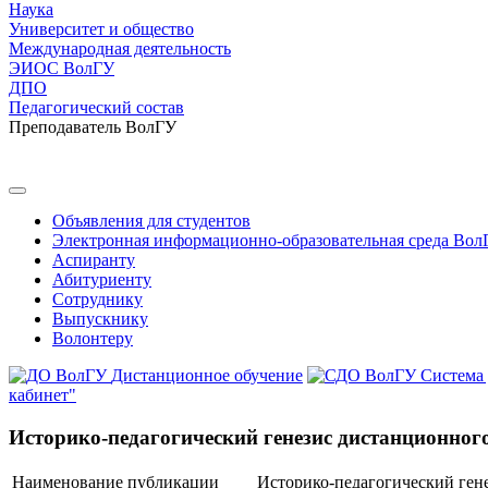
Наука
Университет и общество
Международная деятельность
ЭИОС ВолГУ
ДПО
Педагогический состав
Преподаватель ВолГУ
Объявления для студентов
Электронная информационно-образовательная среда Вол
Аспиранту
Абитуриенту
Сотруднику
Выпускнику
Волонтеру
Дистанционное обучение
Система
кабинет"
Историко-педагогический генезис дистанционног
Наименование публикации
Историко-педагогический ген