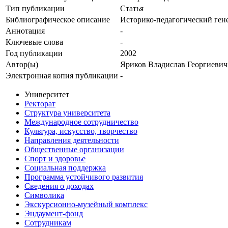
Тип публикации
Статья
Библиографическое описание
Историко-педагогический ген
Аннотация
-
Ключевые cлова
-
Год публикации
2002
Автор(ы)
Яриков Владислав Георгиевич
Электронная копия публикации
-
Университет
Ректорат
Структура университета
Международное сотрудничество
Культура, искусство, творчество
Направления деятельности
Общественные организации
Спорт и здоровье
Социальная поддержка
Программа устойчивого развития
Сведения о доходах
Символика
Экскурсионно-музейный комплекс
Эндаумент-фонд
Сотрудникам