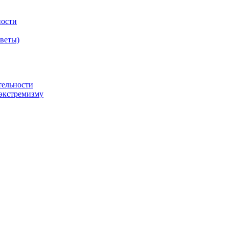
ности
оветы)
тельности
экстремизму