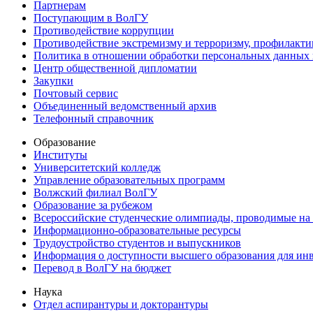
Партнерам
Поступающим в ВолГУ
Противодействие коррупции
Противодействие экстремизму и терроризму, профилакти
Политика в отношении обработки персональных данных
Центр общественной дипломатии
Закупки
Почтовый сервис
Объединенный ведомственный архив
Телефонный справочник
Образование
Институты
Университетский колледж
Управление образовательных программ
Волжский филиал ВолГУ
Образование за рубежом
Всероссийские студенческие олимпиады, проводимые на
Информационно-образовательные ресурсы
Трудоустройство студентов и выпускников
Информация о доступности высшего образования для ин
Перевод в ВолГУ на бюджет
Наука
Отдел аспирантуры и докторантуры