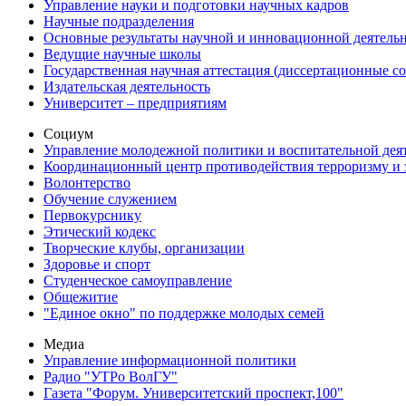
Управление науки и подготовки научных кадров
Научные подразделения
Основные результаты научной и инновационной деятель
Ведущие научные школы
Государственная научная аттестация (диссертационные с
Издательская деятельность
Университет – предприятиям
Социум
Управление молодежной политики и воспитательной дея
Координационный центр противодействия терроризму и 
Волонтерство
Обучение служением
Первокурснику
Этический кодекс
Творческие клубы, организации
Здоровье и спорт
Студенческое самоуправление
Общежитие
"Единое окно" по поддержке молодых семей
Медиа
Управление информационной политики
Радио "УТРо ВолГУ"
Газета "Форум. Университетский проспект,100"