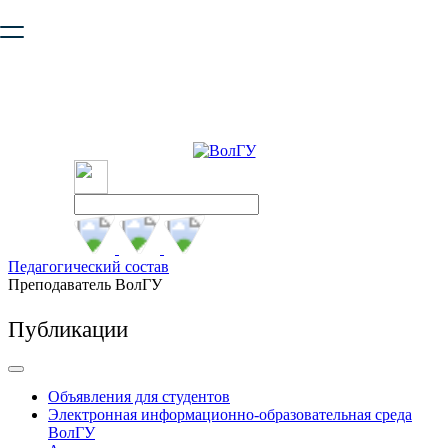
Ваш браузер устарел и не обеспечивает полноценную и
безопасную работу с сайтом. Пожалуйста
обновите браузер
,
чтобы улучшить взаимодействие с сайтом.
Педагогический состав
Преподаватель ВолГУ
Публикации
Объявления для студентов
Электронная информационно-образовательная среда
ВолГУ