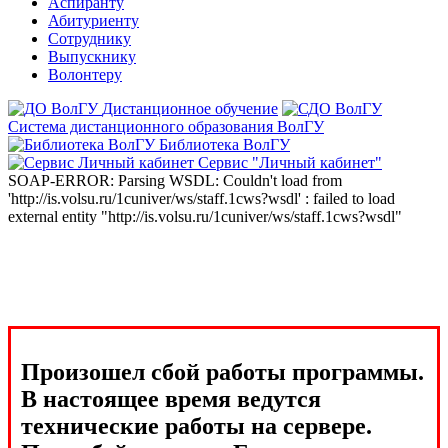
Аспиранту
Абитуриенту
Сотруднику
Выпускнику
Волонтеру
Дистанционное обучение
Система дистанционного образования ВолГУ
Библиотека ВолГУ
Сервис "Личный кабинет"
SOAP-ERROR: Parsing WSDL: Couldn't load from
'http://is.volsu.ru/1cuniver/ws/staff.1cws?wsdl' : failed to load
external entity "http://is.volsu.ru/1cuniver/ws/staff.1cws?wsdl"
Произошел сбой работы программы.
В настоящее время ведутся
технические работы на сервере.