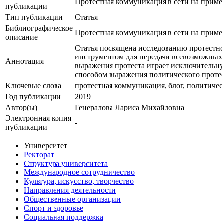
Протестная коммуникация в сети на прим
публикации
Тип публикации
Статья
Библиографическое
Протестная коммуникация в сети на прим
описание
Статья посвящена исследованию протестн
инструментом для передачи всевозможных ф
Аннотация
выражения протеста играет исключительну
способом выражения политического проте
Ключевые cлова
протестная коммуникация, блог, политичес
Год публикации
2019
Автор(ы)
Генералова Лариса Михайловна
Электронная копия
-
публикации
Университет
Ректорат
Структура университета
Международное сотрудничество
Культура, искусство, творчество
Направления деятельности
Общественные организации
Спорт и здоровье
Социальная поддержка