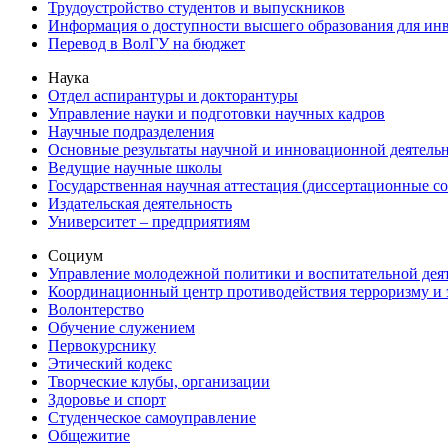
Трудоустройство студентов и выпускников
Информация о доступности высшего образования для ин
Перевод в ВолГУ на бюджет
Наука
Отдел аспирантуры и докторантуры
Управление науки и подготовки научных кадров
Научные подразделения
Основные результаты научной и инновационной деятель
Ведущие научные школы
Государственная научная аттестация (диссертационные с
Издательская деятельность
Университет – предприятиям
Социум
Управление молодежной политики и воспитательной дея
Координационный центр противодействия терроризму и 
Волонтерство
Обучение служением
Первокурснику
Этический кодекс
Творческие клубы, организации
Здоровье и спорт
Студенческое самоуправление
Общежитие