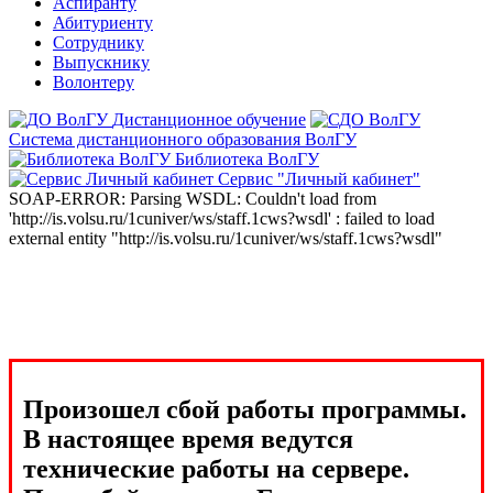
Аспиранту
Абитуриенту
Сотруднику
Выпускнику
Волонтеру
Дистанционное обучение
Система дистанционного образования ВолГУ
Библиотека ВолГУ
Сервис "Личный кабинет"
SOAP-ERROR: Parsing WSDL: Couldn't load from
'http://is.volsu.ru/1cuniver/ws/staff.1cws?wsdl' : failed to load
external entity "http://is.volsu.ru/1cuniver/ws/staff.1cws?wsdl"
Произошел сбой работы программы.
В настоящее время ведутся
технические работы на сервере.