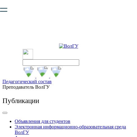
Ваш браузер устарел и не обеспечивает полноценную и
безопасную работу с сайтом. Пожалуйста
обновите браузер
,
чтобы улучшить взаимодействие с сайтом.
Педагогический состав
Преподаватель ВолГУ
Публикации
Объявления для студентов
Электронная информационно-образовательная среда
ВолГУ