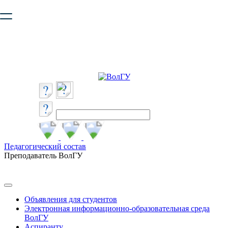
Ваш браузер устарел и не обеспечивает полноценную и
безопасную работу с сайтом. Пожалуйста
обновите браузер
,
чтобы улучшить взаимодействие с сайтом.
Педагогический состав
Преподаватель ВолГУ
Объявления для студентов
Электронная информационно-образовательная среда
ВолГУ
Аспиранту