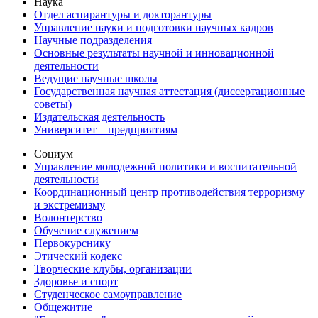
Наука
Отдел аспирантуры и докторантуры
Управление науки и подготовки научных кадров
Научные подразделения
Основные результаты научной и инновационной
деятельности
Ведущие научные школы
Государственная научная аттестация (диссертационные
советы)
Издательская деятельность
Университет – предприятиям
Социум
Управление молодежной политики и воспитательной
деятельности
Координационный центр противодействия терроризму
и экстремизму
Волонтерство
Обучение служением
Первокурснику
Этический кодекс
Творческие клубы, организации
Здоровье и спорт
Студенческое самоуправление
Общежитие