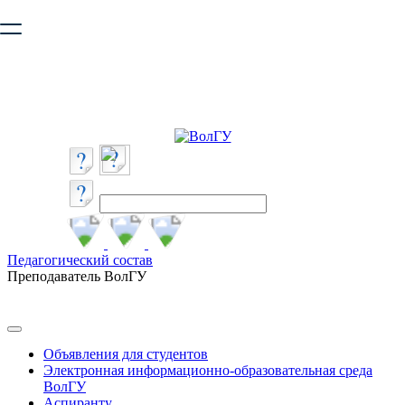
Ваш браузер устарел и не обеспечивает полноценную и
безопасную работу с сайтом. Пожалуйста
обновите браузер
,
чтобы улучшить взаимодействие с сайтом.
Педагогический состав
Преподаватель ВолГУ
Объявления для студентов
Электронная информационно-образовательная среда
ВолГУ
Аспиранту