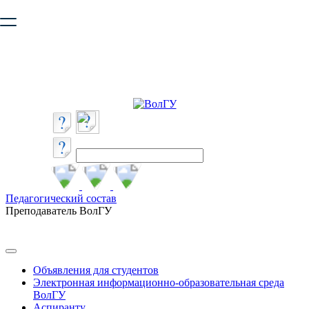
Ваш браузер устарел и не обеспечивает полноценную и
безопасную работу с сайтом. Пожалуйста
обновите браузер
,
чтобы улучшить взаимодействие с сайтом.
Педагогический состав
Преподаватель ВолГУ
Объявления для студентов
Электронная информационно-образовательная среда
ВолГУ
Аспиранту