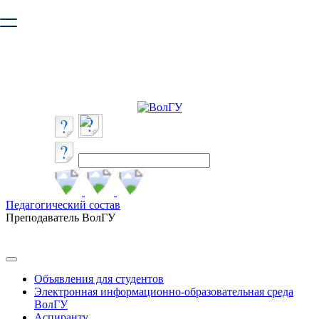
Ваш браузер устарел и не обеспечивает полноценную и
безопасную работу с сайтом. Пожалуйста
обновите браузер
,
чтобы улучшить взаимодействие с сайтом.
Педагогический состав
Преподаватель ВолГУ
Объявления для студентов
Электронная информационно-образовательная среда
ВолГУ
Аспиранту