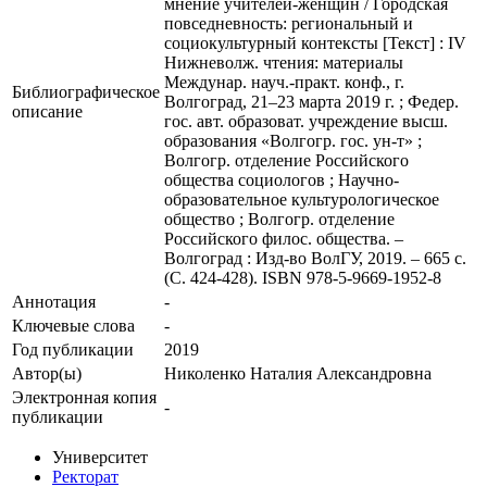
мнение учителей-женщин / Городская
повседневность: региональный и
социокультурный контексты [Текст] : IV
Нижневолж. чтения: материалы
Междунар. науч.-практ. конф., г.
Библиографическое
Волгоград, 21–23 марта 2019 г. ; Федер.
описание
гос. авт. образоват. учреждение высш.
образования «Волгогр. гос. ун-т» ;
Волгогр. отделение Российского
общества социологов ; Научно-
образовательное культурологическое
общество ; Волгогр. отделение
Российского филос. общества. –
Волгоград : Изд-во ВолГУ, 2019. – 665 с.
(С. 424-428). ISBN 978-5-9669-1952-8
Аннотация
-
Ключевые cлова
-
Год публикации
2019
Автор(ы)
Николенко Наталия Александровна
Электронная копия
-
публикации
Университет
Ректорат