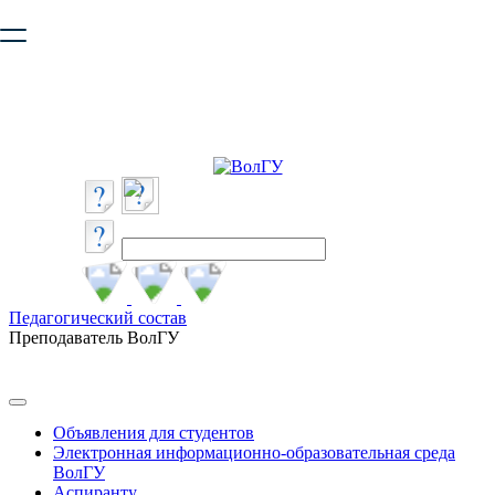
Ваш браузер устарел и не обеспечивает полноценную и
безопасную работу с сайтом. Пожалуйста
обновите браузер
,
чтобы улучшить взаимодействие с сайтом.
Педагогический состав
Преподаватель ВолГУ
Объявления для студентов
Электронная информационно-образовательная среда
ВолГУ
Аспиранту