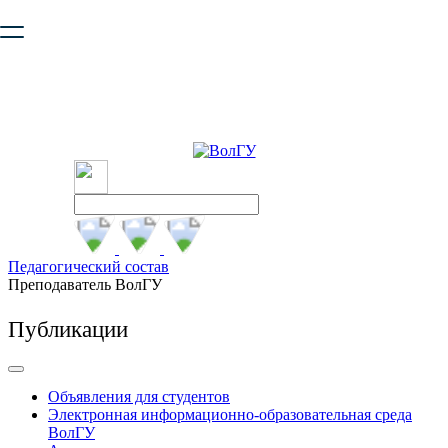
Ваш браузер устарел и не обеспечивает полноценную и
безопасную работу с сайтом. Пожалуйста
обновите браузер
,
чтобы улучшить взаимодействие с сайтом.
Педагогический состав
Преподаватель ВолГУ
Публикации
Объявления для студентов
Электронная информационно-образовательная среда
ВолГУ