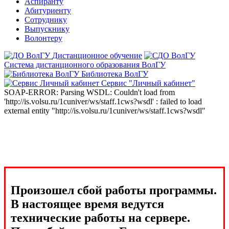
Аспиранту
Абитуриенту
Сотруднику
Выпускнику
Волонтеру
Дистанционное обучение
Система дистанционного образования ВолГУ
Библиотека ВолГУ
Сервис "Личный кабинет"
SOAP-ERROR: Parsing WSDL: Couldn't load from
'http://is.volsu.ru/1cuniver/ws/staff.1cws?wsdl' : failed to load
external entity "http://is.volsu.ru/1cuniver/ws/staff.1cws?wsdl"
Произошел сбой работы программы.
В настоящее время ведутся
технические работы на сервере.