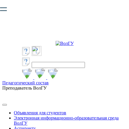
Ваш браузер устарел и не обеспечивает полноценную и
безопасную работу с сайтом. Пожалуйста
обновите браузер
,
чтобы улучшить взаимодействие с сайтом.
Педагогический состав
Преподаватель ВолГУ
Объявления для студентов
Электронная информационно-образовательная среда
ВолГУ
Аспиранту