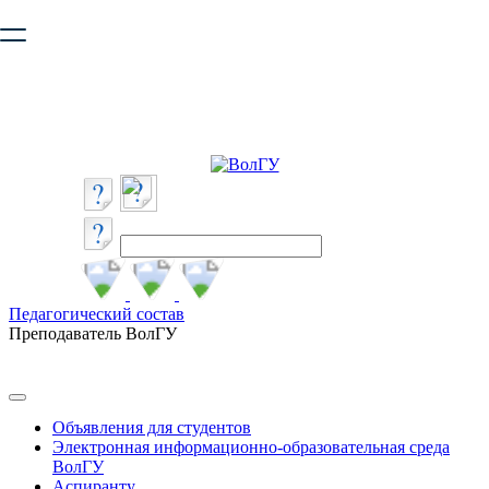
Ваш браузер устарел и не обеспечивает полноценную и
безопасную работу с сайтом. Пожалуйста
обновите браузер
,
чтобы улучшить взаимодействие с сайтом.
Педагогический состав
Преподаватель ВолГУ
Объявления для студентов
Электронная информационно-образовательная среда
ВолГУ
Аспиранту