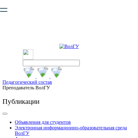
Ваш браузер устарел и не обеспечивает полноценную и
безопасную работу с сайтом. Пожалуйста
обновите браузер
,
чтобы улучшить взаимодействие с сайтом.
Педагогический состав
Преподаватель ВолГУ
Публикации
Объявления для студентов
Электронная информационно-образовательная среда
ВолГУ