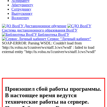
Аспиранту
Абитуриенту
Сотруднику
Выпускнику
Волонтеру
Дистанционное обучение
Система дистанционного образования ВолГУ
Библиотека ВолГУ
Сервис "Личный кабинет"
SOAP-ERROR: Parsing WSDL: Couldn't load from
'http://is.volsu.ru/1cuniver/ws/staff.1cws?wsdl' : failed to load
external entity "http://is.volsu.ru/1cuniver/ws/staff.1cws?wsdl"
Произошел сбой работы программы.
В настоящее время ведутся
технические работы на сервере.