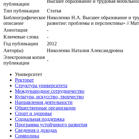
Высшее образование и трудовая мобильнос
публикации
Тип публикации
Статья
Библиографическое
Николенко Н.А. Высшее образование и труд
описание
развитие: проблемы и перспективы» // Мат
Аннотация
-
Ключевые cлова
-
Год публикации
2012
Автор(ы)
Николенко Наталия Александровна
Электронная копия
-
публикации
Университет
Ректорат
Структура университета
Международное сотрудничество
Культура, искусство, творчество
Направления деятельности
Общественные организации
Спорт и здоровье
Социальная поддержка
Программа устойчивого развития
Сведения о доходах
Символика