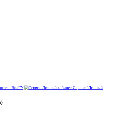
иотека ВолГУ
Сервис "Личный
а)