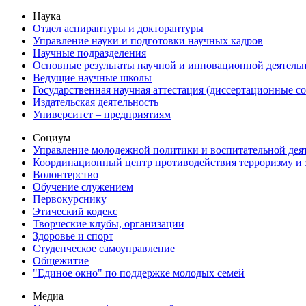
Наука
Отдел аспирантуры и докторантуры
Управление науки и подготовки научных кадров
Научные подразделения
Основные результаты научной и инновационной деятель
Ведущие научные школы
Государственная научная аттестация (диссертационные с
Издательская деятельность
Университет – предприятиям
Социум
Управление молодежной политики и воспитательной дея
Координационный центр противодействия терроризму и 
Волонтерство
Обучение служением
Первокурснику
Этический кодекс
Творческие клубы, организации
Здоровье и спорт
Студенческое самоуправление
Общежитие
"Единое окно" по поддержке молодых семей
Медиа