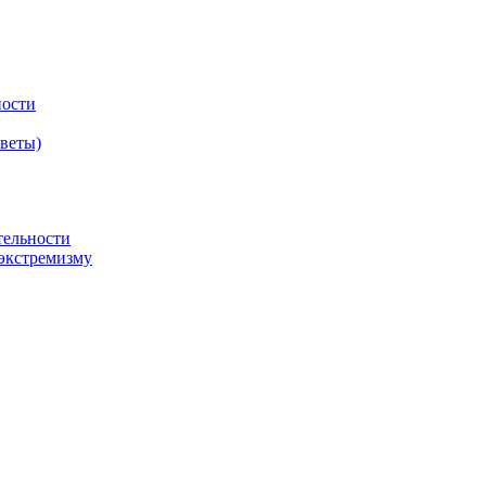
ности
оветы)
тельности
экстремизму