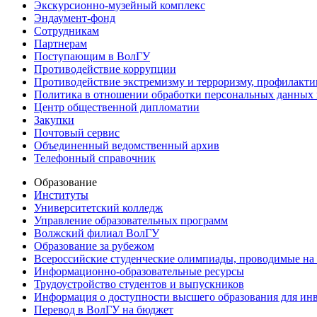
Экскурсионно-музейный комплекс
Эндаумент-фонд
Сотрудникам
Партнерам
Поступающим в ВолГУ
Противодействие коррупции
Противодействие экстремизму и терроризму, профилакти
Политика в отношении обработки персональных данных
Центр общественной дипломатии
Закупки
Почтовый сервис
Объединенный ведомственный архив
Телефонный справочник
Образование
Институты
Университетский колледж
Управление образовательных программ
Волжский филиал ВолГУ
Образование за рубежом
Всероссийские студенческие олимпиады, проводимые на
Информационно-образовательные ресурсы
Трудоустройство студентов и выпускников
Информация о доступности высшего образования для ин
Перевод в ВолГУ на бюджет