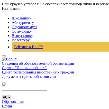
Ваш браузер устарел и не обеспечивает полноценную и безопа
Навигация
Школьнику
Абитуриенту
Обучающемуся
Сотруднику
Выпускнику
Волонтеру
Рейтинг в ВолГУ
Сведения об образовательной организации
Сервис "Личный кабинет"
Центр тестирования иностранных граждан
Документы приемной комиссии
Образование
Наука