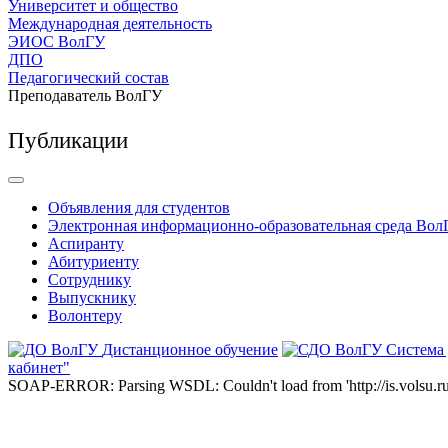
Университет и общество
Международная деятельность
ЭИОС ВолГУ
ДПО
Педагогический состав
Преподаватель ВолГУ
Публикации
Объявления для студентов
Электронная информационно-образовательная среда Вол
Аспиранту
Абитуриенту
Сотруднику
Выпускнику
Волонтеру
Дистанционное обучение
Система
кабинет"
SOAP-ERROR: Parsing WSDL: Couldn't load from 'http://is.volsu.ru/1cu