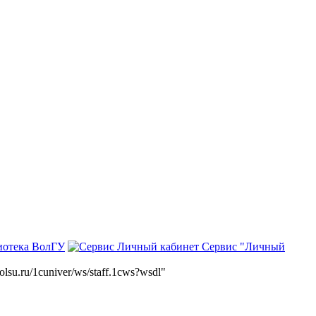
иотека ВолГУ
Сервис "Личный
volsu.ru/1cuniver/ws/staff.1cws?wsdl"