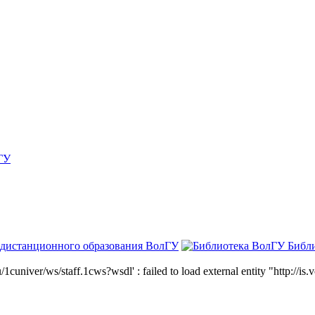
ГУ
 дистанционного образования ВолГУ
Библ
niver/ws/staff.1cws?wsdl' : failed to load external entity "http://is.