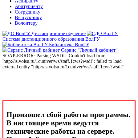
Аспиранту
Абитуриенту
Сотруднику
Выпускнику
Волонтеру
Дистанционное обучение
Система дистанционного образования ВолГУ
Библиотека ВолГУ
Сервис "Личный кабинет"
SOAP-ERROR: Parsing WSDL: Couldn't load from
'http://is.volsu.ru/1cuniver/ws/staff.1cws?wsdl' : failed to load
external entity "http://is.volsu.ru/1cuniver/ws/staff.1cws?wsdl"
Произошел сбой работы программы.
В настоящее время ведутся
технические работы на сервере.