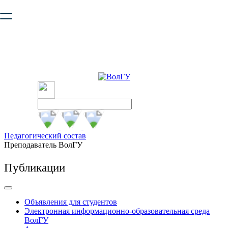
Ваш браузер устарел и не обеспечивает полноценную и
безопасную работу с сайтом. Пожалуйста
обновите браузер
,
чтобы улучшить взаимодействие с сайтом.
Педагогический состав
Преподаватель ВолГУ
Публикации
Объявления для студентов
Электронная информационно-образовательная среда
ВолГУ